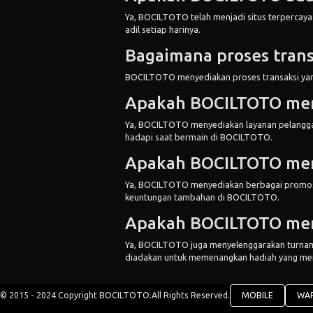
Ya, BOCILTOTO telah menjadi situs terpercay
adil setiap harinya.
Bagaimana proses trans
Running Animals
R
BOCILTOTO menyediakan proses transaksi yan
Apakah BOCILTOTO memi
Ya, BOCILTOTO menyediakan layanan pelangga
hadapi saat bermain di BOCILTOTO.
Apakah BOCILTOTO memi
Ya, BOCILTOTO menyediakan berbagai promosi
keuntungan tambahan di BOCILTOTO.
Apakah BOCILTOTO men
777
Ya, BOCILTOTO juga menyelenggarakan turname
diadakan untuk memenangkan hadiah yang men
© 2015 - 2024 Copyright BOCILTOTO.
All Rights Reserved.
MOBILE
WA