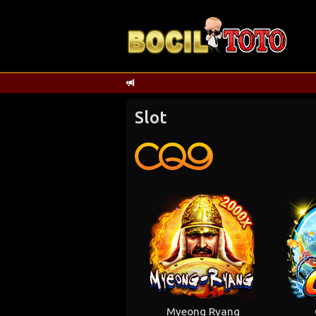
Slot
Myeong Ryang