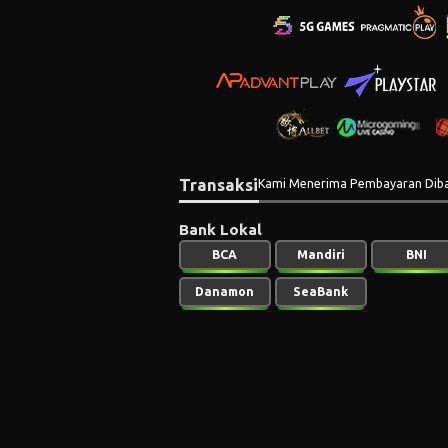
Lucky Bats M
H
King
Transaksi
Kami Menerima Pembayaran Diba
Bank Lokal
BCA
Mandiri
BNI
Danamon
SeaBank
Double Happiness
Swe