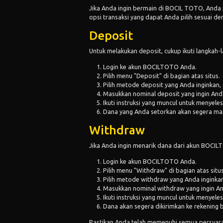
Jika Anda ingin bermain di BOCIL TOTO, Anda
888
Sh
opsi transaksi yang dapat Anda pilih sesuai 
Deposit
Untuk melakukan deposit, cukup ikuti langkah-l
Login ke akun BOCILTOTO Anda.
Pilih menu "Deposit" di bagian atas situs.
Pilih metode deposit yang Anda inginkan, 
Masukkan nominal deposit yang ingin And
Ikuti instruksi yang muncul untuk menyele
Dana yang Anda setorkan akan segera ma
The Beast War
S
Withdraw
Jika Anda ingin menarik dana dari akun BOCILT
Login ke akun BOCILTOTO Anda.
Pilih menu "Withdraw" di bagian atas situs
Pilih metode withdraw yang Anda inginkan,
Masukkan nominal withdraw yang ingin And
Ikuti instruksi yang muncul untuk menyele
Dana akan segera dikirimkan ke rekening 
Pastikan Anda telah memenuhi semua persyara