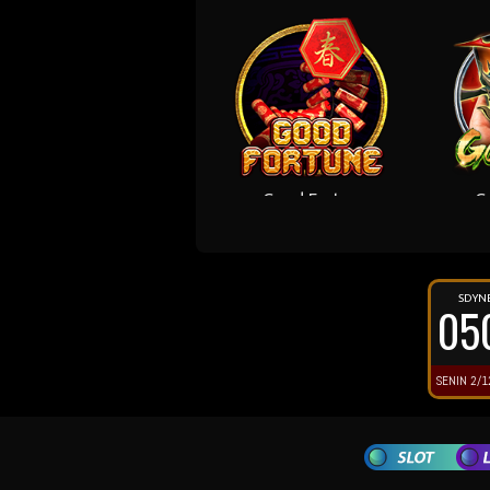
Good Fortune
G
SDYN
05
SENIN 2/1
Da Hong Zhong
Jump