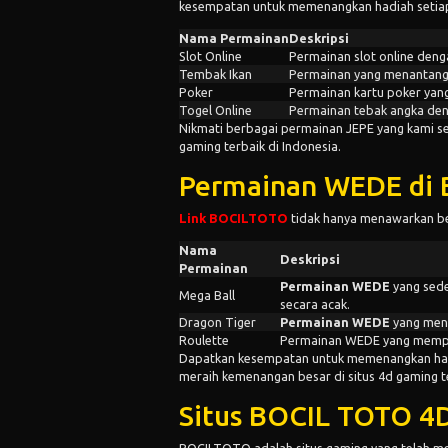
kesempatan untuk memenangkan hadiah setiap
Nama Permainan
Deskripsi
Slot Online
Permainan slot online deng
Tembak Ikan
Permainan yang menantang 
Songkran Festival
Poker
Permainan kartu poker yan
Togel Online
Permainan tebak angka den
Nikmati berbagai permainan JEPE yang kami 
gaming terbaik di Indonesia.
Permainan WEDE di
Link BOCILTOTO
tidak hanya menawarkan ber
Nama
Deskripsi
Permainan
Permainan WEDE
yang sede
Mega Ball
Cricket Fever
secara acak.
Dragon Tiger
Permainan WEDE
yang meng
Roulette
Permainan WEDE yang mempre
Dapatkan kesempatan untuk memenangkan hadi
meraih kemenangan besar di situs 4d gaming te
Situs BOCIL TOTO 4D