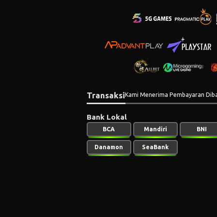
Transaksi
Kami Menerima Pembayaran Diba
Bank Lokal
BCA
Mandiri
BNI
Danamon
SeaBank