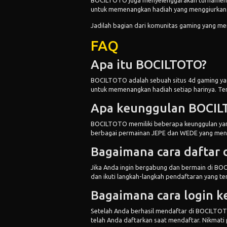
untuk memenangkan hadiah yang menggiurkan
Jadilah bagian dari komunitas gaming yang me
FAQ
Apa itu BOCILTOTO?
BOCILTOTO adalah sebuah situs 4d gaming yan
untuk memenangkan hadiah setiap harinya. T
Apa keunggulan BOCIL
BOCILTOTO memiliki beberapa keunggulan yang
berbagai permainan JEPE dan WEDE yang menari
Bagaimana cara daftar
Jika Anda ingin bergabung dan bermain di BO
dan ikuti langkah-langkah pendaftaran yang 
Bagaimana cara login 
Setelah Anda berhasil mendaftar di BOCILTOT
telah Anda daftarkan saat mendaftar. Nikmat